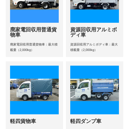
廃家電回収用普通貨
資源回収用アルミボ
物車
ディ車
廃家電回収用普通貨物車：最大積
資源回収用アルミボディ車：最大
載量（2,000kg）
積載量（2,000kg）
軽四貨物車
軽四ダンプ車