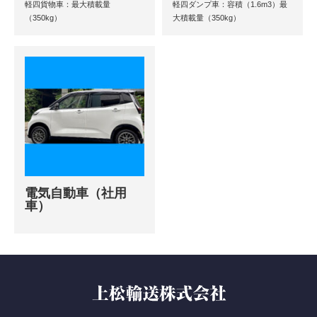
軽四貨物車：最大積載量
軽四ダンプ車：容積（1.6m3）最
（350kg）
大積載量（350kg）
電気自動車（社用
車）