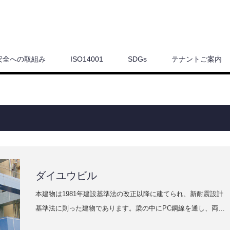
安全への取組み
ISO14001
SDGs
テナントご案内
ダイユウビル
本建物は1981年建設基準法の改正以降に建てられ、新耐震設計
基準法に則った建物であります。梁の中にPC鋼線を通し、両…