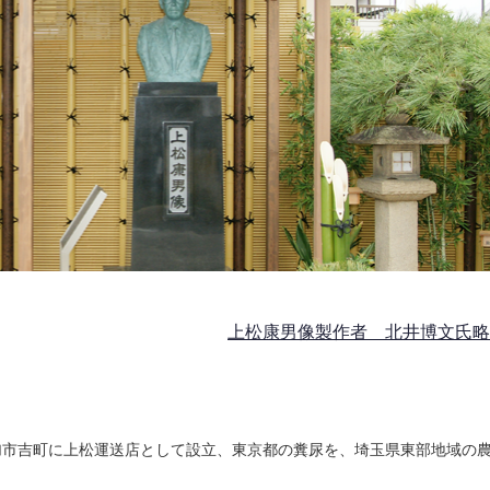
上松康男像製作者 北井博文氏略
加市吉町に上松運送店として設立、東京都の糞尿を、埼玉県東部地域の