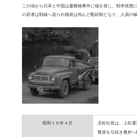
この頃から日本と中国は盧横橋事件に端を発し、戦争状態
の若者は戦線へ送られ物資は殆んど配給制となり、人員の
昭和１６年４月
丑松社長は、上松運
糞尿を引続き農村へ