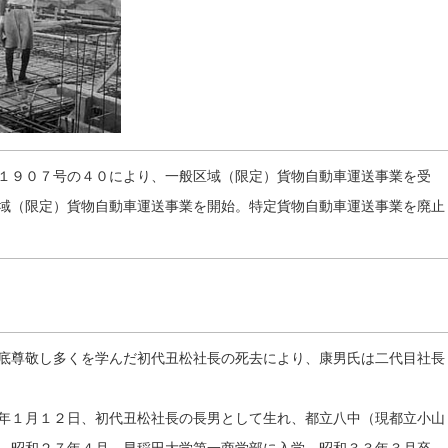
１９０７号の４０により、一般区域（限定）貨物自動車運送事業を受
域（限定）貨物自動車運送事業を開始。特定貨物自動車運送事業を廃止
底尊敬し多くを学んだ初代丑松社長の死去により、康男氏は二代目社長
年１月１２日、初代丑松社長の長男として生れ、都立八中（現都立小山