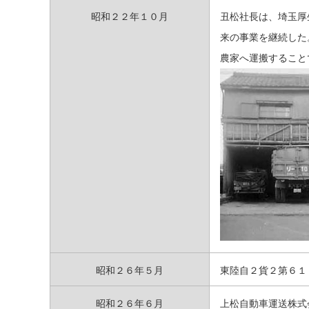
昭和２２年１０月
丑松社長は、埼玉厚
来の事業を継続した
農家へ運搬すること
昭和２６年５月
東陸自２貨２第６１
昭和２６年６月
上松自動車運送株式