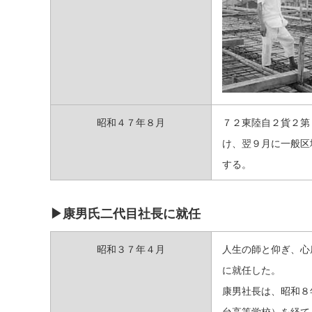
昭和４７年８月
７２東陸自２貨２第
け、翌９月に一般区
する。
▶康男氏二代目社長に就任
昭和３７年４月
人生の師と仰ぎ、心
に就任した。
康男社長は、昭和８