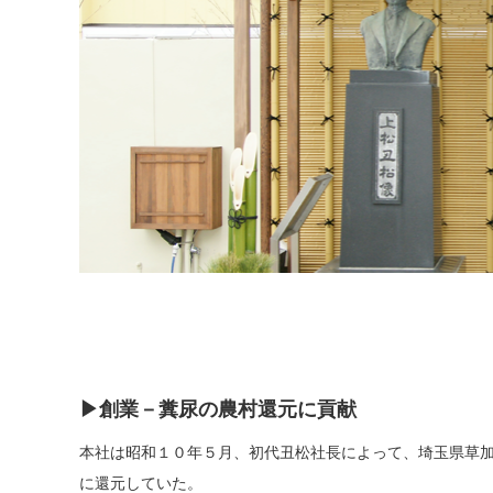
▶創業－糞尿の農村還元に貢献
本社は昭和１０年５月、初代丑松社長によって、埼玉県草
に還元していた。