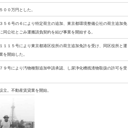
５００万円とした。
３５６号の６により特定荷主の追加、東京都環境整備公社の荷主追加免
に同公社とごみ運搬請負契約を結び事業を開始する。
１１１５号により東京都港区役所の荷主追加免許を受け、同区役所と運
業を開始した。
７９号により汚物種類追加申請承認、し尿浄化槽残渣物取扱の許可を受
設立。不動産賃貸業を開始。