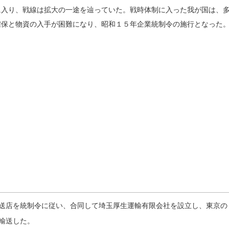
に入り、戦線は拡大の一途を辿っていた。戦時体制に入った我が国は、
確保と物資の入手が困難になり、昭和１５年企業統制令の施行となった
送店を統制令に従い、合同して埼玉厚生運輸有限会社を設立し、東京の
輸送した。