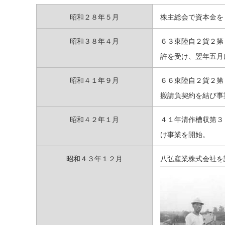
昭和２８年５月
株主総会で資本金を
昭和３８年４月
６３東陸自２貨２第
許を受け、翌年五月
昭和４１年９月
６６東陸自２貨２第
搬請負契約を結び事
昭和４２年１月
４１年清作槽収第３
け事業を開始。
昭和４３年１２月
八弘産業株式会社を