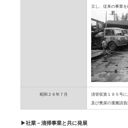
立し、従来の事業を
昭和２６年７月
清管収第１９５号に
及び糞尿の運搬請負
▶社業－清掃事業と共に発展