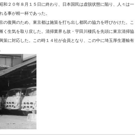
昭和２０年８月１５日に終わり、日本国民は虚脱状態に陥り、人々は一
れる事が精一杯であった。
京の復興のため、東京都は施策を打ち出し都民の協力を呼びかけた。こ
漸く生気を取り戻した。清掃業界も故・宇田川棲氏を先頭に東京清掃協
興策に対応した。この時１４社が会員となり、この中に埼玉厚生運輸有
。