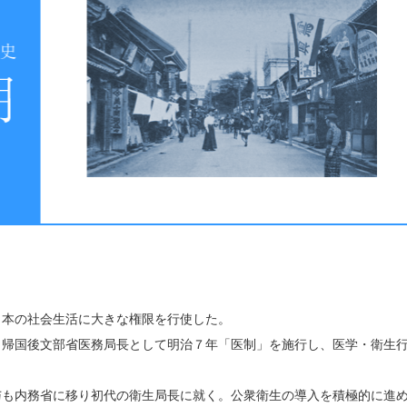
日本の社会生活に大きな権限を行使した。
、帰国後文部省医務局長として明治７年「医制」を施行し、医学・衛生
与も内務省に移り初代の衛生局長に就く。公衆衛生の導入を積極的に進