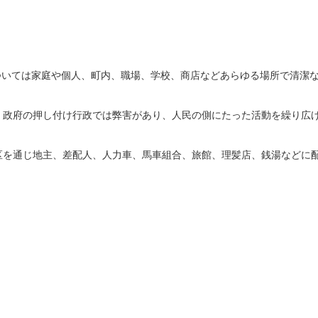
ついては家庭や個人、町内、職場、学校、商店などあらゆる場所で清潔
。政府の押し付け行政では弊害があり、人民の側にたった活動を繰り広
区を通じ地主、差配人、人力車、馬車組合、旅館、理髪店、銭湯などに