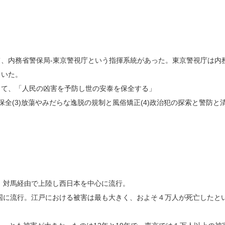
、内務省警保局-東京警視庁という指揮系統があった。東京警視庁は内
ていた。
って、「人民の凶害を予防し世の安泰を保全する」
命保全(3)放蕩やみだらな逸脱の規制と風俗矯正(4)政治犯の探索と警防と
島、対馬経由で上陸し西日本を中心に流行。
全国に流行。江戸における被害は最も大きく、およそ４万人が死亡したと