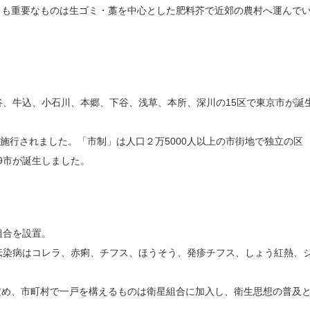
とも重要なものは生ゴミ・藁を中心とした肥料芥で近郊の農村へ運んで
谷、牛込、小石川、本郷、下谷、浅草、本所、深川の15区で東京市が誕
ら施行されました。「市制」は人口２万5000人以上の市街地で独立の区
9市が誕生しました。
組合を設置。
伝染病はコレラ、赤痢、チフス、ほうそう、発疹チフス、しょう紅熱、
定め、市町村で一戸を構えるものは衛星組合に加入し、衛生思想の普及