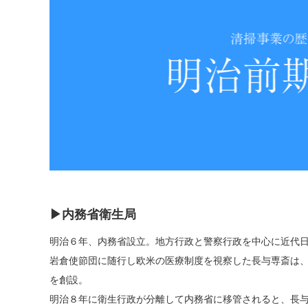
▶内務省衛生局
明治６年、内務省設立。地方行政と警察行政を中心に近代
岩倉使節団に随行し欧米の医療制度を視察した長与専斎は
を創設。
明治８年に衛生行政が分離して内務省に移管されると、長