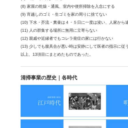
(8) 家屋の乾燥・通風、室内や便所掃除を入念にする
(9) 宵越しのゴミ・生ゴミを家の周りに捨てない
(10) 下水・芥流・糞壷は４・５日に一度は浚い、人家から
(11) 人の群集する場所に無用に立寄らない
(12) 親戚や近縁者でもコレラ発症の家には行かない
(13) 少しでも腹具合が悪い時は安静にして医者の指示に従
以上、13項目にまとめたものであった。
清掃事業の歴史｜各時代