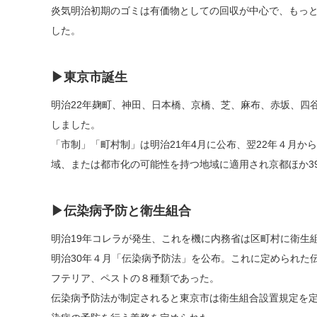
炎気明治初期のゴミは有価物としての回収が中心で、もっ
した。
▶東京市誕生
明治22年麹町、神田、日本橋、京橋、芝、麻布、赤坂、四
しました。
「市制」「町村制」は明治21年4月に公布、翌22年４月か
域、または都市化の可能性を持つ地域に適用され京都ほか3
▶伝染病予防と衛生組合
明治19年コレラが発生、これを機に内務省は区町村に衛生
明治30年４月「伝染病予防法」を公布。これに定められた
フテリア、ペストの８種類であった。
伝染病予防法が制定されると東京市は衛生組合設置規定を