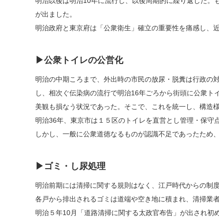
明治以後は明治10年に流行し、以後周期的に繰り返した。も
が出ました。
明治政府と東京府は「公衆衛生」確立の重要性を痛感し、
▶公衆トイレの公営化
明治の中期ころまで、外出時の市民の放尿・脱糞は行政の
し、相次ぐ伝染病の流行で明治16年ごろから街頭に公衆ト
美観も損なう状況であった。そこで、これを統一し、構造
明治36年、東京市は１５区のトイレを直営とし管理・保守
しかし、一般に公衆道徳なるものが認識不足であったため
▶ゴミ・し尿処理
明治前期には清掃に関する規則はなく、江戸時代からの制
各戸から排出されるゴミは道端や空き地に積まれ、清掃業
明治５年10月「道路清掃に関する太政官布告」が出され初