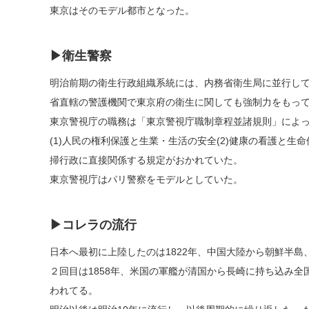
東京はそのモデル都市となった。
▶衛生警察
明治前期の衛生行政組織系統には、内務省衛生局に並行して
省直轄の警護機関で東京府の衛生に関しても強制力をもっ
東京警視庁の職務は「東京警視庁職制章程並諸規則」によ
(1)人民の権利保護と生業・生活の安全(2)健康の看護と生
掃行政に直接関係する規定がおかれていた。
東京警視庁はパリ警察をモデルとしていた。
▶コレラの流行
日本へ最初に上陸したのは1822年、中国大陸から朝鮮半
２回目は1858年、米国の軍艦が清国から長崎に持ち込み
われてる。