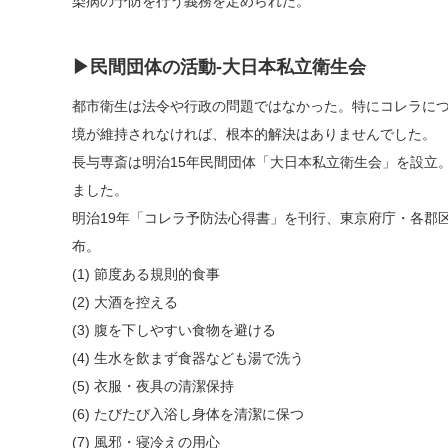
染病の予防を行う義務を定められた。
▶民間団体の活動-大日本私立衛生会
都市衛生は法令や行政の問題ではなかった。特にコレラに
境が維持されなければ、根本的解決はありませんでした。
長与専斎は明治15年民間団体「大日本私立衛生会」を設立
ました。
明治19年「コレラ予防法心得書」を刊行、東京府庁・各郡
布。
(1) 節度ある規則的食事
(2) 大酒を控える
(3) 腹を下しやすい食物を避ける
(4) 生水を飲まず食器なども湯で洗う
(5) 衣服・夜具の清潔保持
(6) たびたび入浴し身体を清潔に保つ
(7) 風邪・寝冷えの用心